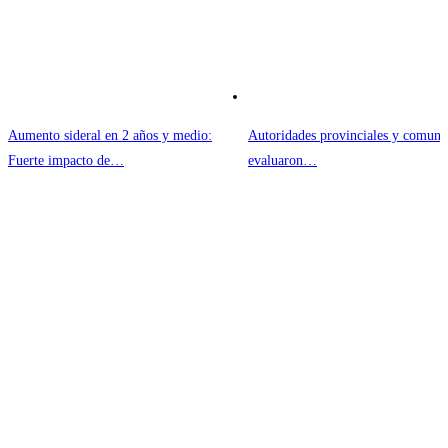
Aumento sideral en 2 años y medio:
Autoridades provinciales y comuna
Fuerte impacto de…
evaluaron…