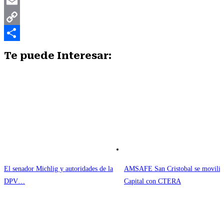
X
Email
Copy
Link
Compartir
Te puede Interesar:
El senador Michlig y autoridades de la
AMSAFE San Cristobal se moviliz
DPV…
Capital con CTERA